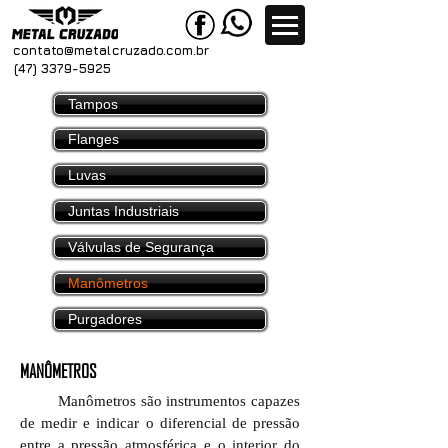
contato@metal
cruzado.com.br
(47) 3379-5925
Tampos
Flanges
Luvas
Juntas Industriais
Válvulas de Segurança
Manômetros
Purgadores
MANÔMETROS
Manômetros são instrumentos capazes
de medir e indicar o diferencial de pressão
entre a pressão atmosférica e o interior do