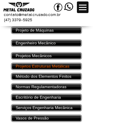
contato@metal
cruzado.com.br
(47) 3379-5925
Projeto de Máquinas
Engenheiro Mecânico
Projetos Mecânicos
Projetos Estruturas Metálicas
Método dos Elementos Finitos
Normas Regulamentadoras
Escritório de Engenharia
Serviços Engenharia Mecânica
Vasos de Pressão