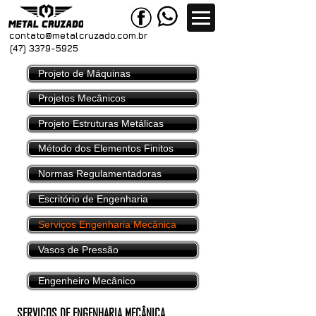
contato@metal
cruzado.com.br
(47) 3379-5925
Projeto de Máquinas
Projetos Mecânicos
Projeto Estruturas Metálicas
Método dos Elementos Finitos
Normas Regulamentadoras
Escritório de Engenharia
Serviços Engenharia Mecânica
Vasos de Pressão
Engenheiro Mecânico
SERVIÇOS DE ENGENHARIA MECÂNICA