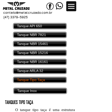
contato@metal
cruzado.com.br
(47) 3379-5925
Tanque API 650
Tanque NBR 7821
Tanque NBR 15461
Tanque NBR 15216
Tanque NBR 16161
Tanque ARLA 32
Tanque Tipo Taça
Tanque Inox
TANQUES TIPO TAÇA
O tanque tipo taça é uma estrutura