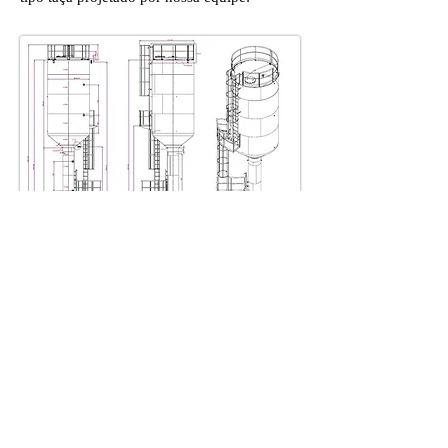
Caso houver dúvidas neste tipo de
produto, a
Metal Cruzado
é uma empresa
de projetos de engenharia mecânica, e
teremos a satisfação de atender.
Terceirizamos serviços de engenharia e
projetos conforme a necessidade do cliente.