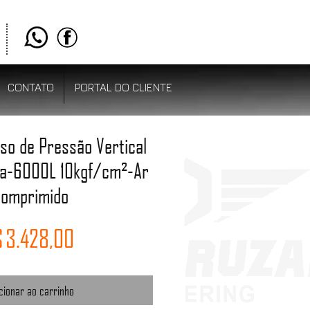
CONTATO
PORTAL DO CLIENTE
aso de Pressão Vertical
ia-6000L 10kgf/cm²-Ar
omprimido
Preço
 3.428,00
cionar ao carrinho