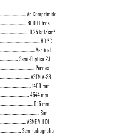
............................. Ar Comprimido
.................................. 6000 litros
.......................... 10,25 kgf/cm²
.................................... 80 ºC
.................................. Vertical
....................... Semi-Eliptico 2:1
.................................. Pernas
............................. ASTM A-36
................................. 1400 mm
................................... 4544 mm
.................................. 0,15 mm
..................................... Sim
........................... ASME VIII D1
......................... Sem radiografia