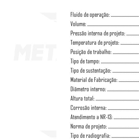
Fluido de operação: ..............................
Volume: ...................................................
Pressão interna de projeto: ..................
Temperatura de projeto: ............................
Posição de trabalho: .................................
Tipo de tampo: ......................................
Tipo de sustentação: .................................
Material de Fabricação: ..........................
Diâmetro interno: ....................................
Altura total: ............................................
Corrosão interna: ....................................
Atendimento a NR-13: ..................................
Norma de projeto: ...................................
Tipo de radiografia: ............................