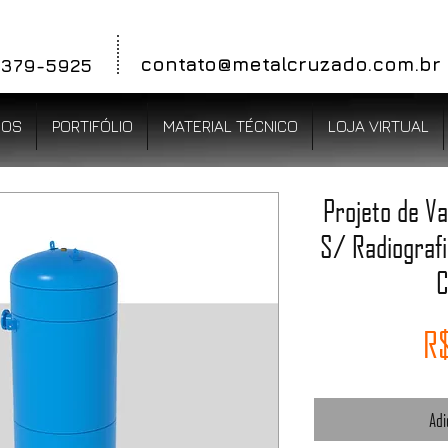
contato@metal
cruzado.com.br
 3379-5925
ÇOS
PORTIFÓLIO
MATERIAL TÉCNICO
LOJA VIRTUAL
Projeto de V
S/ Radiograf
C
R$
Adi