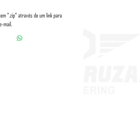
 em ".zip" através de um link para
e-mail.