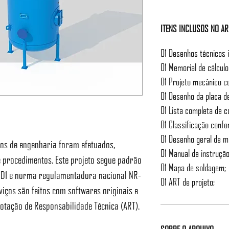
ITENS INCLUSOS NO A
01 Desenhos técnicos 
01 Memorial de cálcul
01 Projeto mecânico c
01 Desenho da placa de
01 Lista completa de 
01 Classificação conf
01 Desenho geral de 
rios de engenharia foram efetuados,
01 Manual de instrução
 procedimentos. Este projeto segue padrão
01 Mapa de soldagem;
I D1 e norma regulamentadora nacional NR-
01 ART de projeto;
viços são feitos com softwares originais e
otação de Responsabilidade Técnica (ART).