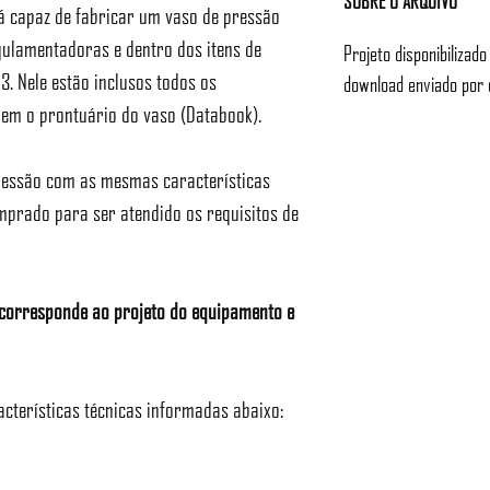
SOBRE O ARQUIVO
á capaz de fabricar um vaso de pressão
ulamentadoras e dentro dos itens de
Projeto disponibilizado
3. Nele estão inclusos todos os
download enviado por 
em o prontuário do vaso (Databook).
pressão com as mesmas características
omprado para ser atendido os requisitos de
e corresponde ao projeto do equipamento e
acterísticas técnicas informadas abaixo: