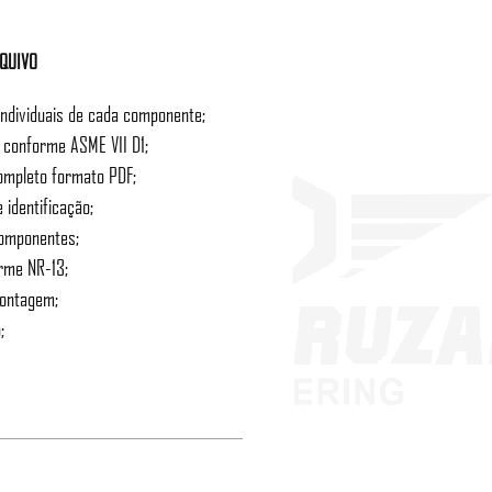
RQUIVO
individuais de cada componente;
o conforme ASME VII D1;
ompleto formato PDF;
 identificação;
componentes;
orme NR-13;
montagem;
;