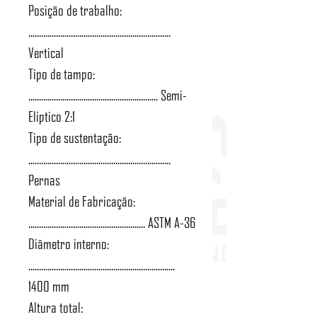
Posição de trabalho:
...................................................................
Vertical
Tipo de tampo:
............................................................. Semi-
Eliptico 2:1
Tipo de sustentação:
...................................................................
Pernas
Material de Fabricação:
....................................................... ASTM A-36
Diâmetro interno:
.....................................................................
1400 mm
Altura total: