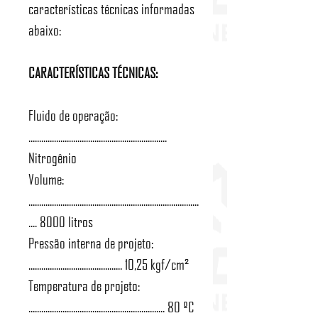
características técnicas informadas
abaixo:
CARACTERÍSTICAS TÉCNICAS:
Fluido de operação:
.................................................................
Nitrogênio
Volume:
................................................................................
.... 8000 litros
Pressão interna de projeto:
............................................ 10,25 kgf/cm²
Temperatura de projeto:
................................................................ 80 ºC