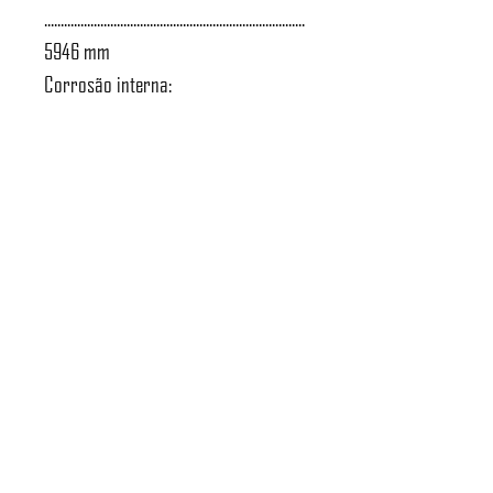
...............................................................................
5946 mm
Corrosão interna:
...................................................................... 0,15
mm
Atendimento a NR-13:
........................................................................
Sim
Norma de projeto:
............................................................... ASME
VIII D1
Tipo de radiografia:
..................................................... Sem
radiografia
Massa do vaso: