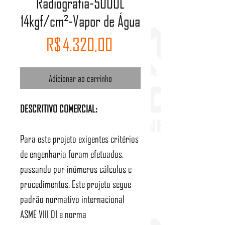
Radiografia-5000L
14kgf/cm²-Vapor de Água
Preço
R$ 4.320,00
Adicionar ao carrinho
DESCRITIVO COMERCIAL:
Para este projeto exigentes critérios
de engenharia foram efetuados,
passando por inúmeros cálculos e
procedimentos. Este projeto segue
padrão normativo internacional
ASME VIII D1 e norma