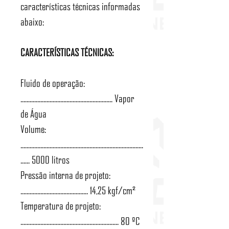
características técnicas informadas
abaixo:
CARACTERÍSTICAS TÉCNICAS:
Fluido de operação:
............................................................ Vapor
de Água
Volume:
................................................................................
...... 5000 litros
Pressão interna de projeto:
............................................ 14,25 kgf/cm²
Temperatura de projeto:
................................................................ 80 ºC