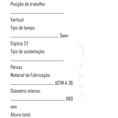
Posição de trabalho:
...................................................................
Vertical
Tipo de tampo:
............................................................. Semi-
Eliptico 2:1
Tipo de sustentação:
...................................................................
Pernas
Material de Fabricação:
....................................................... ASTM A-36
Diâmetro interno:
..................................................................... 1180
mm
Altura total: