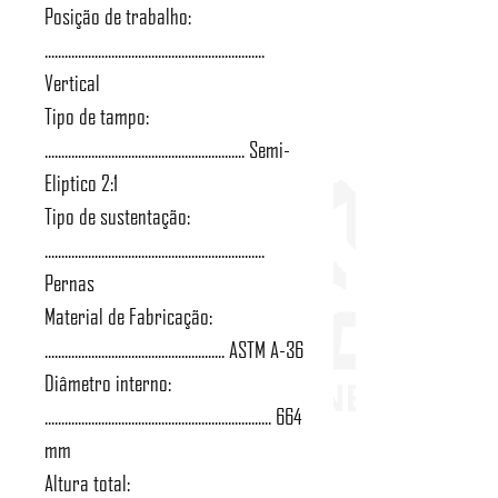
Posição de trabalho:
..................................................................
Vertical
Tipo de tampo:
............................................................ Semi-
Eliptico 2:1
Tipo de sustentação:
..................................................................
Pernas
Material de Fabricação:
...................................................... ASTM A-36
Diâmetro interno:
.................................................................... 664
mm
Altura total: