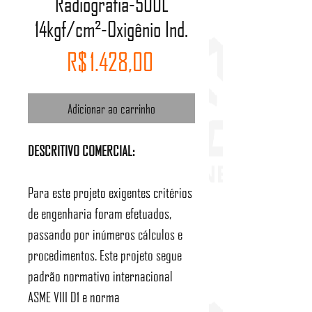
Radiografia-500L
14kgf/cm²-Oxigênio Ind.
Preço
R$ 1.428,00
Adicionar ao carrinho
DESCRITIVO COMERCIAL:
Para este projeto exigentes critérios
de engenharia foram efetuados,
passando por inúmeros cálculos e
procedimentos. Este projeto segue
padrão normativo internacional
ASME VIII D1 e norma