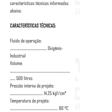
características técnicas informadas
abaixo:
CARACTERÍSTICAS TÉCNICAS:
Fluido de operação:
................................................. Oxigênio-
Industrial
Volume:
................................................................................
....... 500 litros
Pressão interna de projeto:
............................................ 14,25 kgf/cm²
Temperatura de projeto:
................................................................ 80 ºC