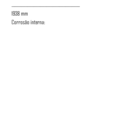
...............................................................................
1938 mm
Corrosão interna:
..................................................................... 0,15
mm
Atendimento a NR-13:
.......................................................................
Sim
Norma de projeto:
.............................................................. ASME
VIII D1
Tipo de radiografia:
..................................................... Sem
radiografia
Massa do vaso: