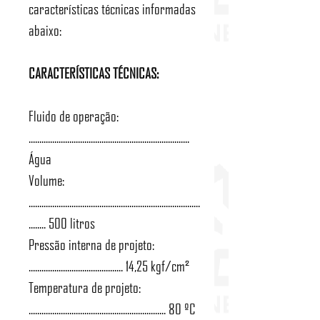
características técnicas informadas
abaixo:
CARACTERÍSTICAS TÉCNICAS:
Fluido de operação:
...........................................................................
Água
Volume:
................................................................................
........ 500 litros
Pressão interna de projeto:
............................................ 14,25 kgf/cm²
Temperatura de projeto:
................................................................ 80 ºC