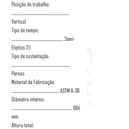
Posição de trabalho:
..................................................................
Vertical
Tipo de tampo:
............................................................ Semi-
Eliptico 2:1
Tipo de sustentação:
...................................................................
Pernas
Material de Fabricação:
....................................................... ASTM A-36
Diâmetro interno:
...................................................................... 664
mm
Altura total: