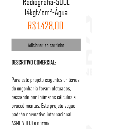
Radiografia-500L
14kgf/cm²-Água
Preço
R$ 1.428,00
Adicionar ao carrinho
DESCRITIVO COMERCIAL:
Para este projeto exigentes critérios
de engenharia foram efetuados,
passando por inúmeros cálculos e
procedimentos. Este projeto segue
padrão normativo internacional
ASME VIII D1 e norma