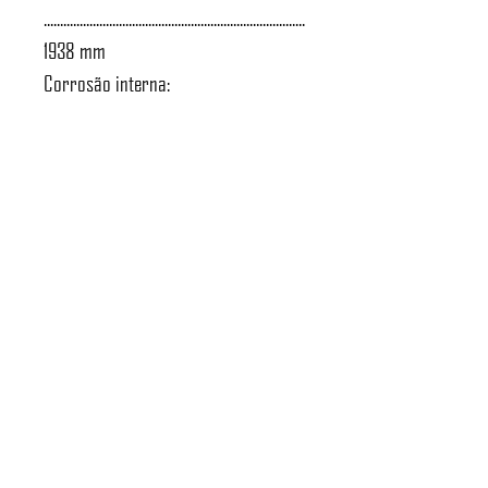
................................................................................
1938 mm
Corrosão interna:
.......................................................................
0,15 mm
Atendimento a NR-13:
.......................................................................
Sim
Norma de projeto:
.............................................................. ASME
VIII D1
Tipo de radiografia:
..................................................... Sem
radiografia
Massa do vaso: