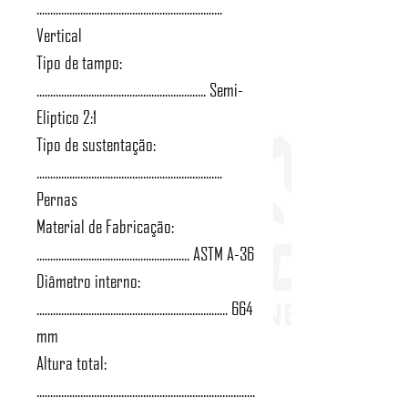
....................................................................
Vertical
Tipo de tampo:
.............................................................. Semi-
Eliptico 2:1
Tipo de sustentação:
....................................................................
Pernas
Material de Fabricação:
........................................................ ASTM A-36
Diâmetro interno:
...................................................................... 664
mm
Altura total:
................................................................................