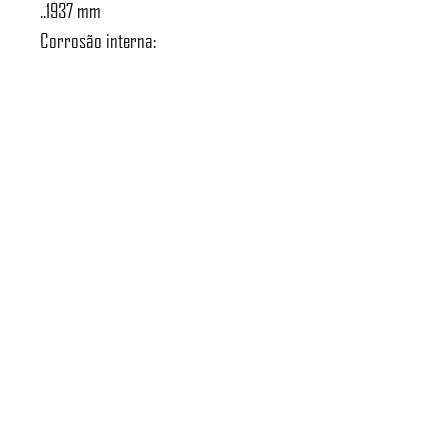
..1937 mm
Corrosão interna:
...................................................................... 0,15
mm
Atendimento a NR-13:
........................................................................
Sim
Norma de projeto:
.............................................................. ASME
VIII D1
Tipo de radiografia:
..................................................... Sem
radiografia
Massa do vaso:
................................................................................