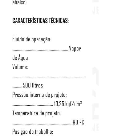
abaixo:
CARACTERÍSTICAS TÉCNICAS:
Fluido de operação:
............................................................ Vapor
de Água
Volume:
................................................................................
.......... 500 litros
Pressão interna de projeto:
............................................ 10,25 kgf/cm²
Temperatura de projeto:
................................................................ 80 ºC
Posição de trabalho: