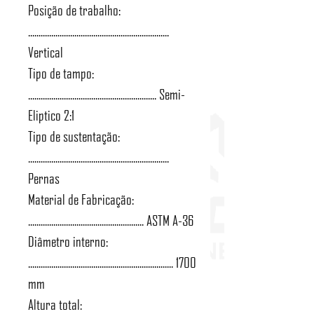
Posição de trabalho:
...................................................................
Vertical
Tipo de tampo:
............................................................. Semi-
Eliptico 2:1
Tipo de sustentação:
...................................................................
Pernas
Material de Fabricação:
....................................................... ASTM A-36
Diâmetro interno:
..................................................................... 1700
mm
Altura total: