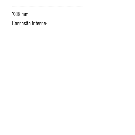
..............................................................................
7319 mm
Corrosão interna:
...................................................................... 0,15
mm
Atendimento a NR-13:
.......................................................................
Sim
Norma de projeto:
.............................................................. ASME
VIII D1
Tipo de radiografia:
..................................................... Sem
radiografia
Massa do vaso: