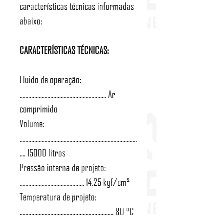
características técnicas informadas
abaixo:
CARACTERÍSTICAS TÉCNICAS:
Fluido de operação:
........................................................... Ar
comprimido
Volume:
................................................................................
.... 15000 litros
Pressão interna de projeto:
............................................ 14,25 kgf/cm²
Temperatura de projeto:
................................................................ 80 ºC