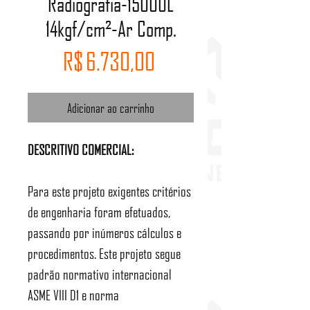
Radiografia-15000L
14kgf/cm²-Ar Comp.
Preço
R$ 6.730,00
Adicionar ao carrinho
DESCRITIVO COMERCIAL:
Para este projeto exigentes critérios
de engenharia foram efetuados,
passando por inúmeros cálculos e
procedimentos. Este projeto segue
padrão normativo internacional
ASME VIII D1 e norma