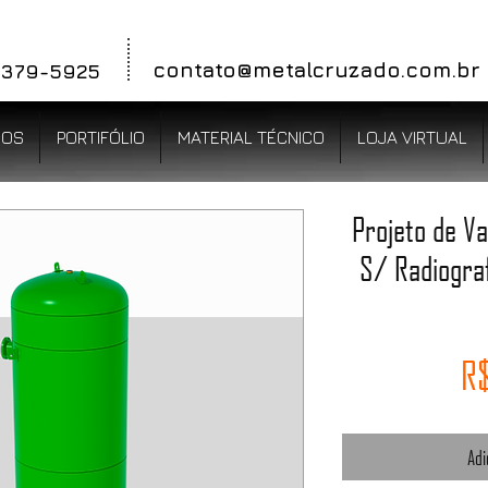
contato@metal
cruzado.com.br
 3379-5925
ÇOS
PORTIFÓLIO
MATERIAL TÉCNICO
LOJA VIRTUAL
Projeto de V
S/ Radiogra
R$
Adi