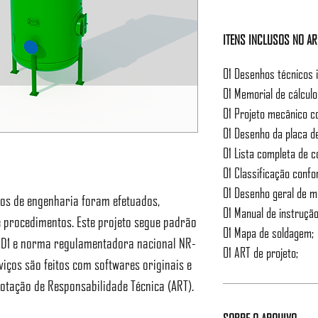
ITENS INCLUSOS NO A
01 Desenhos técnicos 
01 Memorial de cálcul
01 Projeto mecânico c
01 Desenho da placa de
01 Lista completa de 
01 Classificação conf
01 Desenho geral de 
rios de engenharia foram efetuados,
01 Manual de instrução
 procedimentos. Este projeto segue padrão
01 Mapa de soldagem;
I D1 e norma regulamentadora nacional NR-
01 ART de projeto;
viços são feitos com softwares originais e
otação de Responsabilidade Técnica (ART).