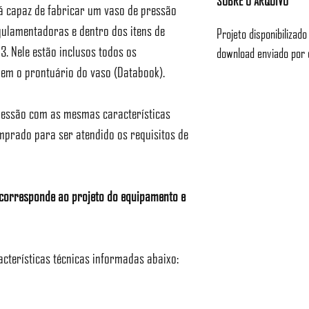
SOBRE O ARQUIVO
á capaz de fabricar um vaso de pressão
ulamentadoras e dentro dos itens de
Projeto disponibilizado
3. Nele estão inclusos todos os
download enviado por 
em o prontuário do vaso (Databook).
pressão com as mesmas características
omprado para ser atendido os requisitos de
e corresponde ao projeto do equipamento e
acterísticas técnicas informadas abaixo: