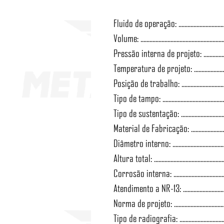
Fluido de operação: ....................................
Volume: ...................................................
Pressão interna de projeto: ..................
Temperatura de projeto: ............................
Posição de trabalho: .................................
Tipo de tampo: ......................................
Tipo de sustentação: .................................
Material de Fabricação: ..........................
Diâmetro interno: ....................................
Altura total: .............................................
Corrosão interna: ....................................
Atendimento a NR-13: ..................................
Norma de projeto: ...................................
Tipo de radiografia: ............................