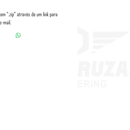
 em ".zip" através de um link para
e-mail.