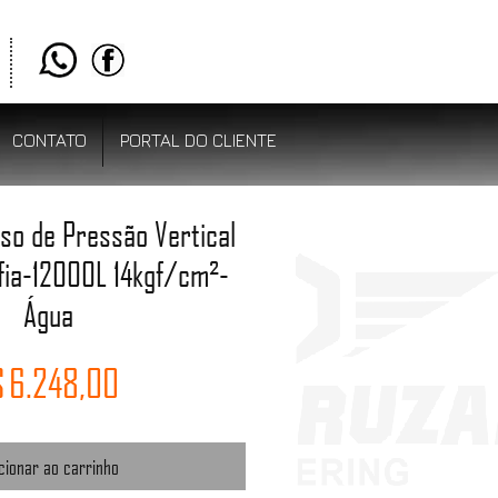
CONTATO
PORTAL DO CLIENTE
aso de Pressão Vertical
fia-12000L 14kgf/cm²-
Água
Preço
 6.248,00
cionar ao carrinho