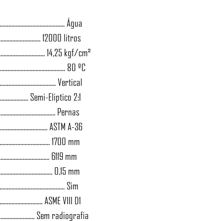
...................................... Água
................................ 12000 litros
.......................... 14,25 kgf/cm²
.................................... 80 ºC
................................. Vertical
...................... Semi-Eliptico 2:1
................................. Pernas
............................ ASTM A-36
................................ 1700 mm
................................... 6119 mm
................................. 0,15 mm
..................................... Sim
........................... ASME VIII D1
......................... Sem radiografia