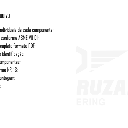
RQUIVO
individuais de cada componente;
o conforme ASME VII D1;
ompleto formato PDF;
 identificação;
componentes;
orme NR-13;
montagem;
;