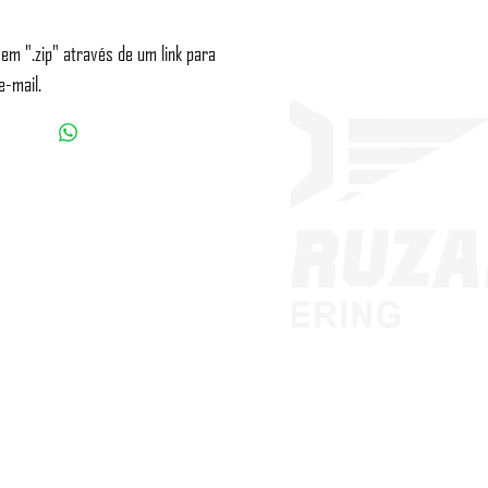
 em ".zip" através de um link para
e-mail.