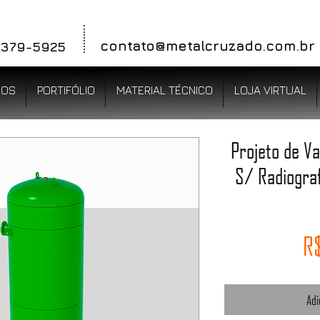
contato@metal
cruzado.com.br
 3379-5925
ÇOS
PORTIFÓLIO
MATERIAL TÉCNICO
LOJA VIRTUAL
Projeto de V
S/ Radiogra
R$
Adi