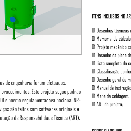
ITENS INCLUSOS NO A
01 Desenhos técnicos 
01 Memorial de cálcul
01 Projeto mecânico c
01 Desenho da placa de
01 Lista completa de 
01 Classificação conf
01 Desenho geral de 
rios de engenharia foram efetuados,
01 Manual de instrução
 procedimentos. Este projeto segue padrão
01 Mapa de soldagem;
I D1 e norma regulamentadora nacional NR-
01 ART de projeto;
viços são feitos com softwares originais e
otação de Responsabilidade Técnica (ART).