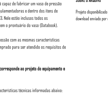
SOBRE O ARQUIVO
á capaz de fabricar um vaso de pressão
ulamentadoras e dentro dos itens de
Projeto disponibilizado
3. Nele estão inclusos todos os
download enviado por 
em o prontuário do vaso (Databook).
pressão com as mesmas características
omprado para ser atendido os requisitos de
e corresponde ao projeto do equipamento e
acterísticas técnicas informadas abaixo: