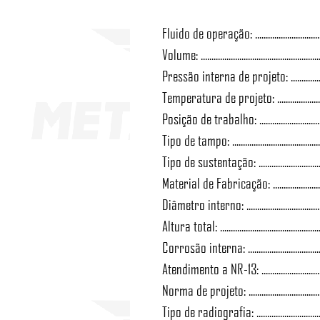
Fluido de operação: ....................................
Volume: ...................................................
Pressão interna de projeto: ..................
Temperatura de projeto: ............................
Posição de trabalho: .................................
Tipo de tampo: ......................................
Tipo de sustentação: .................................
Material de Fabricação: ..........................
Diâmetro interno: ....................................
Altura total: .............................................
Corrosão interna: ....................................
Atendimento a NR-13: ..................................
Norma de projeto: ...................................
Tipo de radiografia: ............................