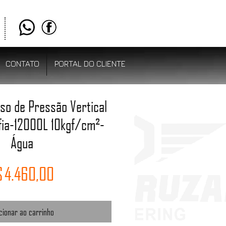
CONTATO
PORTAL DO CLIENTE
aso de Pressão Vertical
fia-12000L 10kgf/cm²-
Água
Preço
 4.460,00
cionar ao carrinho