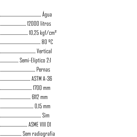
....................................... Água
................................. 12000 litros
.......................... 10,25 kgf/cm²
.................................... 80 ºC
.................................. Vertical
....................... Semi-Eliptico 2:1
.................................. Pernas
............................. ASTM A-36
................................. 1700 mm
................................... 6112 mm
.................................. 0,15 mm
...................................... Sim
............................ ASME VIII D1
......................... Sem radiografia