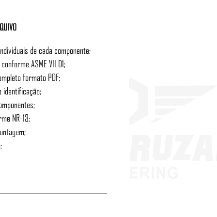
RQUIVO
individuais de cada componente;
o conforme ASME VII D1;
ompleto formato PDF;
 identificação;
componentes;
orme NR-13;
montagem;
;