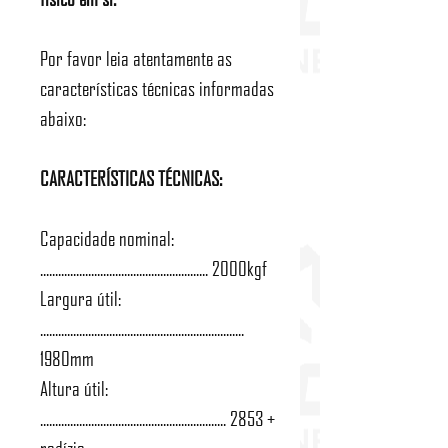
Por favor leia atentamente as
características técnicas informadas
abaixo:
CARACTERÍSTICAS TÉCNICAS:
Capacidade nominal:
........................................................ 2000kgf
Largura útil:
....................................................................
1980mm
Altura útil:
.............................................................. 2853 +