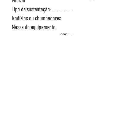
rodízio
Tipo de sustentação: .......................
Rodízios ou chumbadores
Massa do equipamento:
..................................................... 325kg
Material de Fabricação:
............................................ ASTM A-36
Norma de projeto:
.......................................... NBR 8400 /
8800
Classe de utilização:
.................................................................. C
Estado de Cargas:
...................................................................... 2
Grupo: